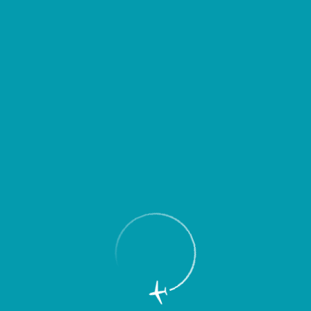
Пассажирам
Партнерам
Пассажирам
Партнерам
EN
Меню
Главная
Об аэропорте
Новости
15 августа 2009 г. в Международном
аэропорту “Курумоч” состоятся
праздничные мероприятия,
посвященные Дню воздушного флота
России.