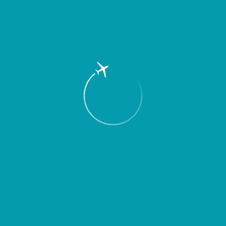
Пассажирам
Партнерам
Пассажирам
Партнерам
EN
Меню
Главная
Об аэропорте
Новости
24 мая 2009 г. исполняется ровно 5 лет
с начала выполнения регулярных
полетов авиакомпании “Чешские
авиалинии” из Международного
аэропорта “Курумоч”.