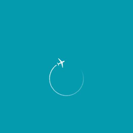
Пассажирам
Партнерам
Пассажирам
Партнерам
EN
Меню
Главная
Об аэропорте
Новости
Аэропорт Курумоч: итоги за июль