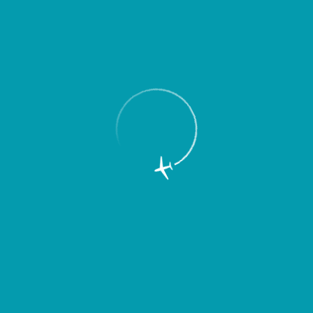
Пассажирам
Партнерам
Пассажирам
Партнерам
EN
Меню
Главная
Об аэропорте
Новости
Аэропорт Курумоч изучит
предпочтения пассажиров