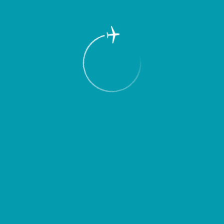
Пассажирам
Партнерам
Пассажирам
Партнерам
EN
Меню
Главная
Об аэропорте
Новости
Аэропорт Курумоч переходит на
весенне-летнее расписание полетов