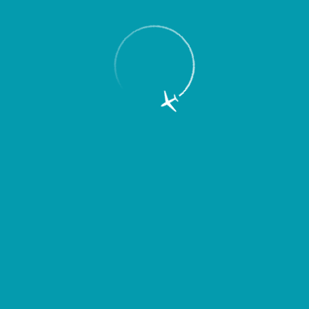
Пассажирам
Партнерам
Пассажирам
Партнерам
EN
Меню
Главная
Об аэропорте
Новости
Авиакомпания Nordwind открывает
рейсы в Москву