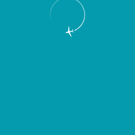
Пассажирам
Партнерам
Пассажирам
Партнерам
EN
Меню
Главная
Об аэропорте
Новости
Информация аэропорта Курумоч
относительно ремонта ВПП