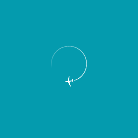
Пассажирам
Партнерам
Пассажирам
Партнерам
EN
Меню
Главная
Об аэропорте
Новости
Итоги зимнего сезона