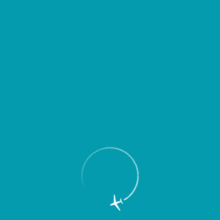
Пассажирам
Партнерам
Пассажирам
Партнерам
EN
Меню
Главная
Об аэропорте
Новости
Количество обслуженных
Международным аэропортом
“Курумоч” пассажиров в феврале 2010
г. увеличилось на 23,5%, в том числе
на международных авиалиниях - более
чем на 43% по сравнению с