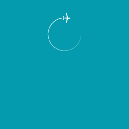
Пассажирам
Партнерам
Пассажирам
Партнерам
EN
Меню
Главная
Об аэропорте
Новости
Маршруту Самара-Хельсинки один год