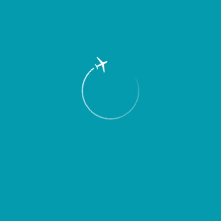
Пассажирам
Партнерам
Пассажирам
Партнерам
EN
Меню
Главная
Об аэропорте
Новости
Международного аэропорта «Курумоч»
обслужил рекордный пассажиропоток