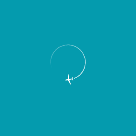
Пассажирам
Партнерам
Пассажирам
Партнерам
EN
Меню
Главная
Об аэропорте
Новости
Международный аэропорт Курумоч
обновил парк спецтехники