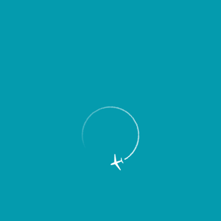
Пассажирам
Партнерам
Пассажирам
Партнерам
EN
Меню
Главная
Об аэропорте
Новости
Международный аэропорт Курумоч
подвел итоги работы в январе