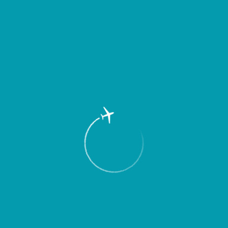
Пассажирам
Партнерам
Пассажирам
Партнерам
EN
Меню
Главная
Об аэропорте
Новости
Международный аэропорт “Курумоч”
предлагает пассажирам новую услугу –
онлайн-бронирование и приобретение
авиа- и железнодорожных билетов.