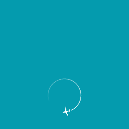
Пассажирам
Партнерам
Пассажирам
Партнерам
EN
Меню
Главная
Об аэропорте
Новости
Международный аэропорт “Курумоч”
примет участие в VII Международном
инвестиционном форуме “Сочи-2008”
в составе Самарской области,
экспозиция которой продемонстрирует
наиболее перспективные