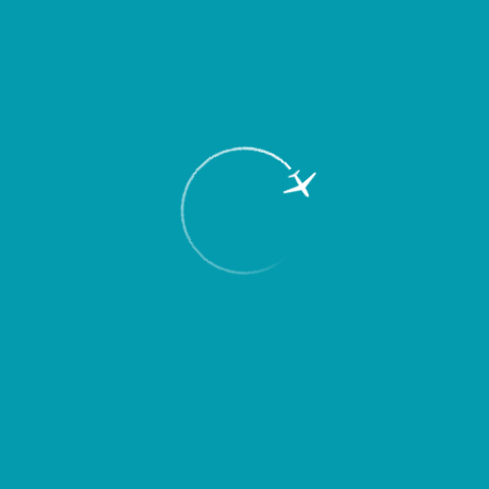
Пассажирам
Партнерам
Пассажирам
Партнерам
EN
Меню
Главная
Об аэропорте
Новости
В аэропорту Курумоч прошел конкурс
профессионального мастерства среди
водителей аэродромной техники