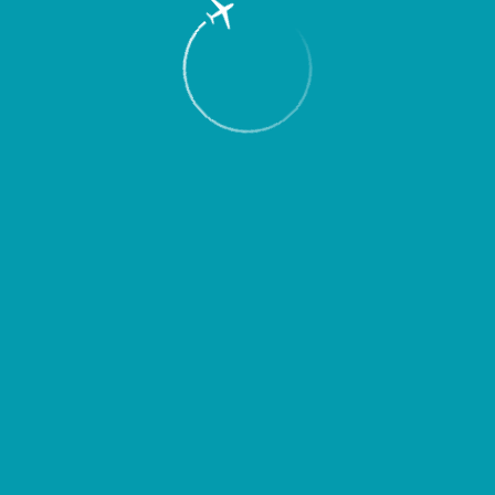
Пассажирам
Партнерам
Пассажирам
Партнерам
EN
Меню
Главная
Об аэропорте
Новости
Новое направление Самара –
Геленджик – Самара