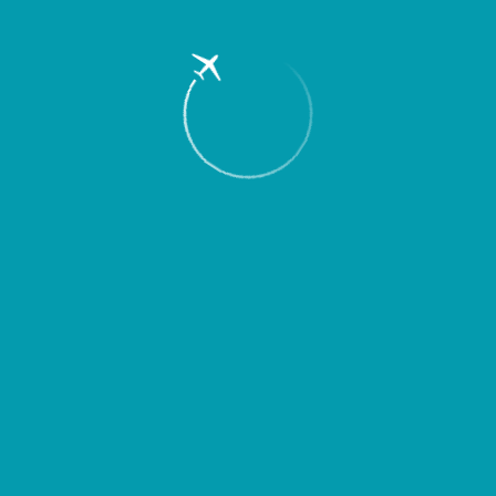
Пассажирам
Партнерам
Пассажирам
Партнерам
EN
Меню
Главная
Об аэропорте
Новости
Новые официальные перевозчики
аэропорта Курумоч