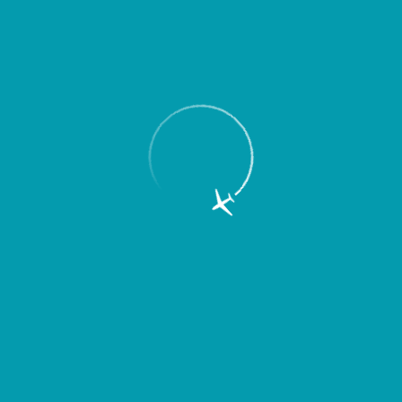
Пассажирам
Партнерам
Пассажирам
Партнерам
EN
Меню
Главная
Об аэропорте
Новости
Открывается новый рейс Самара –
Тюмень