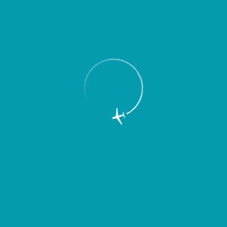
Пассажирам
Партнерам
Пассажирам
Партнерам
EN
Меню
Главная
Об аэропорте
Новости
Пассажиры авиакомпании “ЮТэйр”,
вылетающие из аэропорта “Курумоч”,
смогут воспользоваться киосками
самостоятельной регистрации на рейс.