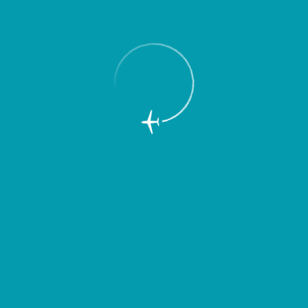
Пассажирам
Партнерам
Пассажирам
Партнерам
EN
Меню
Главная
Об аэропорте
Новости
Пассажиры самарского аэропорта
стали чаще регистрироваться он-лайн