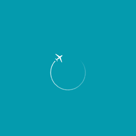
Пассажирам
Партнерам
Пассажирам
Партнерам
EN
Меню
Главная
Об аэропорте
Новости
Подведены итоги производственной
деятельности Международного
аэропорта «Курумоч» за май 2008 г.
Количество обслуженных аэропортом
пассажиров на регулярных внутренних
рейсах увеличилось более чем на 20%,