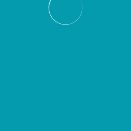
Пассажирам
Партнерам
Пассажирам
Партнерам
EN
Меню
Главная
Об аэропорте
Новости
Популярные курортные направления
лета 2020