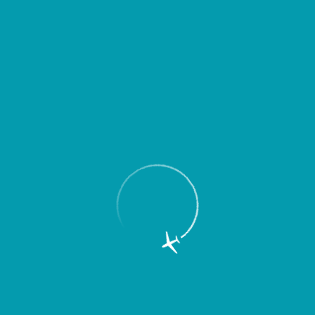
Пассажирам
Партнерам
Пассажирам
Партнерам
EN
Меню
Главная
Об аэропорте
Новости
Порядок выдачи багажа пассажиров,
прилетающих рейсами из Арабской
Республики Египет