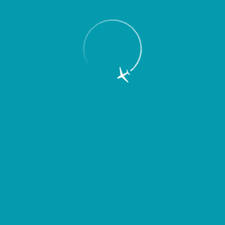
Пассажирам
Партнерам
Пассажирам
Партнерам
EN
Меню
Главная
Об аэропорте
Новости
С Днем Победы!