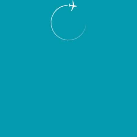
Пассажирам
Партнерам
Пассажирам
Партнерам
EN
Меню
Главная
Об аэропорте
Новости
Самару и Тбилиси связал прямой рейс