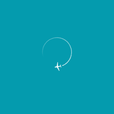
Пассажирам
Партнерам
Пассажирам
Партнерам
EN
Меню
Главная
Об аэропорте
Новости
Состоялась молодежная акция
“Экологическая тропа” по
благоустройству расположенных близ
Международного аэропорта “Курумоч”
поселка Береза и стадиона “Полет”,
приуроченная к 65-летию Великой