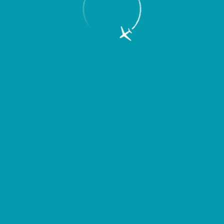
Пассажирам
Партнерам
Пассажирам
Партнерам
EN
Меню
Главная
Об аэропорте
Новости
Увеличилось количество рейсов в
Душанбе