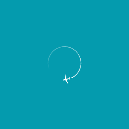
Пассажирам
Партнерам
Пассажирам
Партнерам
EN
Меню
Главная
Об аэропорте
Новости
В Курумоче установили тактильные
мнемосхемы