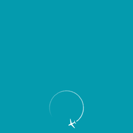
Пассажирам
Партнерам
Пассажирам
Партнерам
EN
Меню
Главная
Об аэропорте
Новости
В Международном аэропорту
“Курумоч” проведена комплексная
подготовка к работе в зимних
условиях.