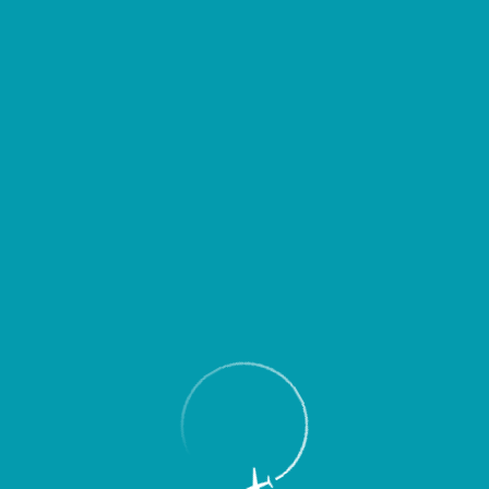
Пассажирам
Партнерам
Пассажирам
Партнерам
EN
Меню
Главная
Об аэропорте
Новости
В рамках летнего расписания 2012 г.
Международный аэропорт “Курумоч”
предлагает авиапассажирам новую
программу регулярных и чартерных
внутрироссийских и международных
рейсов.