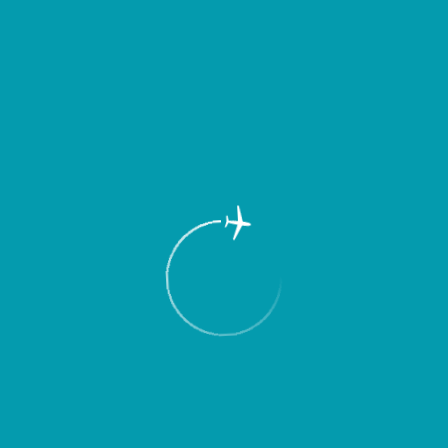
Пассажирам
Партнерам
Пассажирам
Партнерам
EN
Меню
Главная
Об аэропорте
Новости
В рамках расширения спектра
предоставляемых услуг
Международный аэропорт “Курумоч”
предлагает авиапассажирам
возможность узнать о наличии
непогашенных задолженностей по