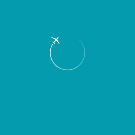
Пассажирам
Партнерам
Пассажирам
Партнерам
EN
Меню
Главная
Об аэропорте
Новости
Забронировать номер в гостиницах
городов России и СНГ теперь можно в
кассах Международного аэропорта
“Курумоч”.