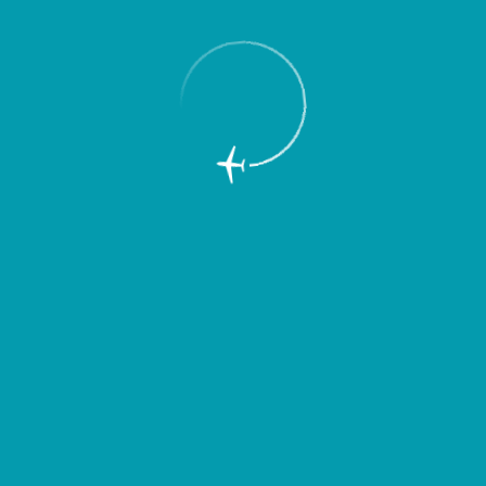
Представительства компаний
Аэропорт
Руководство
Представительства компаний
Российские
Зарубежные
Азимут
+ 7 927-652-07-19
+7 937-200-49-65
kufcavs@gmail.com
azimuth.aero
Аэрофлот
+7 (846) 966-52-64
+7-800-444-55-55
колл-центр
+7 (846) 9664315
kuftosu@aeroflot.ru