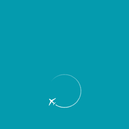
Главная
Партнерам
Авиакомпаниям
Характеристики аэродрома
Характеристики терминала
Координация расписания
Трансферная программа, маркетинговая поддержка
Поставщики авиатоплива
Авиационный учебный центр
Поставщики бортпитания
Прейскуранты, типовые договоры
Контакты
Представительские услуги
Характеристики аэродрома