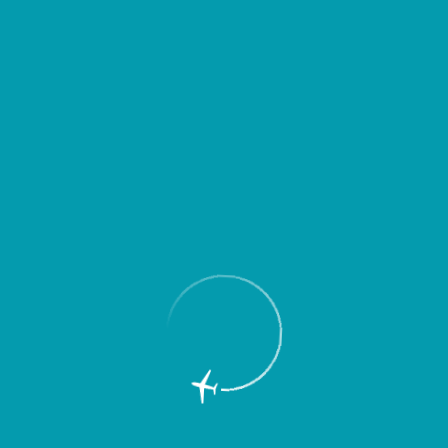
круглосуточно
Charter`s Pub
Charter`s Pub – пивной ресторан, успешно работающий в ряде
аэропортов страны. В ресторане доступен широкий выбор
уникальных сортов пива, а также блюда европейской и