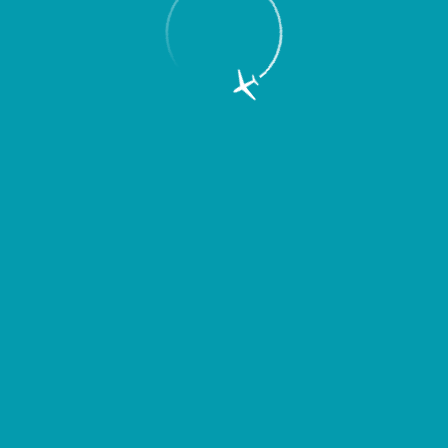
Пассажирам
Партнерам
Пассажирам
Партнерам
EN
Меню
Главная
Услуги
Прокат детских колясок