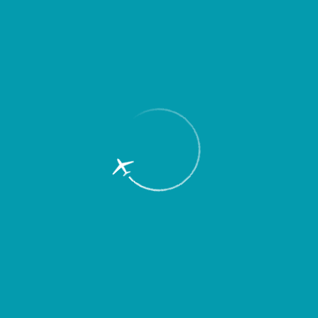
Пассажирам
Партнерам
Пассажирам
Партнерам
EN
Меню
Главная
Об аэропорте
Новости
Аэропорт «Курумоч» и Самарский
университет подписали соглашение о
научно-техническом сотрудничестве