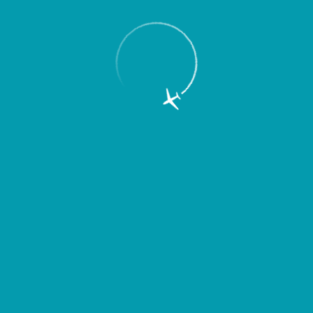
Пассажирам
Партнерам
Пассажирам
Партнерам
EN
Меню
Главная
Об аэропорте
Новости
Аэропорт Курумоч предоставляет
бесплатное обслуживание родным и
близким пострадавших при теракте в
«Крокус Сити Холле».