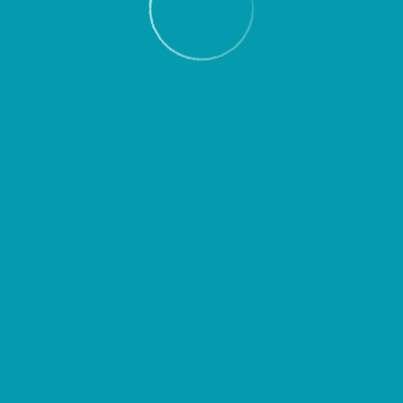
Пассажирам
Партнерам
Пассажирам
Партнерам
EN
Меню
Главная
Об аэропорте
Новости
В Самару к 8 марта завезли 9,5 тонн
цветов