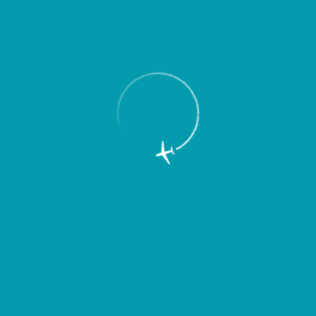
Пассажирам
Партнерам
Пассажирам
Партнерам
EN
Меню
Главная
Об аэропорте
Новости
Авиакомпания «Ямал» начинает
полеты по маршруту Самара -
Екатеринбург