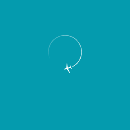
Пассажирам
Партнерам
Пассажирам
Партнерам
EN
Меню
Главная
Об аэропорте
Новости
На территории аэропорта Курумоч
открылась выставка самарской
художницы