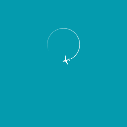
Пассажирам
Партнерам
Пассажирам
Партнерам
EN
Меню
Главная
Об аэропорте
Новости
Авиакомпания «ЮВТ АЭРО»
начинает полеты из Самары в Пермь,
Салехард, Ханты-Мансийск и Сургут