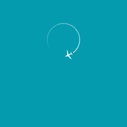
Пассажирам
Партнерам
Пассажирам
Партнерам
EN
Меню
Главная
Об аэропорте
Новости
Международный пассажиропоток
самарского аэропорта вырос на 70%