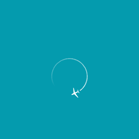
Пассажирам
Партнерам
Пассажирам
Партнерам
EN
Меню
Главная
Об аэропорте
Новости
На Самарском авиационно-
космическом форуме в Самаре
Международный аэропорт “Курумоч”
представил новейшие технологии и
уникальные разработки для
обеспечения безопасности полетов.