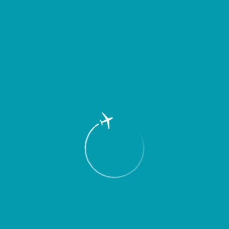
Пассажирам
Партнерам
Пассажирам
Партнерам
EN
Меню
Главная
Об аэропорте
Новости
В рамках летнего расписания 2009 г. из
Международного аэропорта “Курумоч”
возобновляются регулярные рейсы по
наиболее популярным направлениям
юга России - в Сочи, Анапу и
Краснодар.