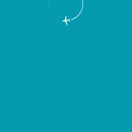
Пассажирам
Партнерам
Пассажирам
Партнерам
EN
Меню
Главная
Партнерам
Об аэропорте
Возобновляются рейсы в Минск